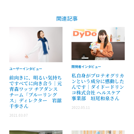
関連記事
開発者インタビュー
ユーザーインタビュー
私自身がプロテオグリカ
前向きに、明るい気持ち
ンという成分に感動した
ですべてに向き合う｜元
んです｜ダイドードリン
青森ワッツ チアダンス
コ株式会社 ヘルスケア
チーム「ブルーリング
事業部 垣尾和泉さん
ス」ディレクター 岩舘
千歩さん
2022.05.11
2021.03.07