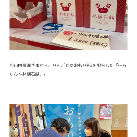
小山内農園さまから、りんごとあおもりPGを配合した「～ら
かん～林檎石鹸」。